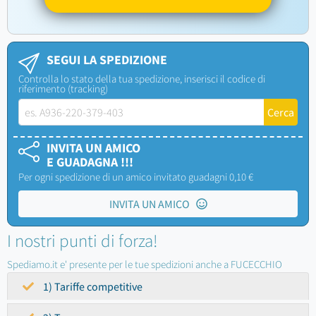
SEGUI LA SPEDIZIONE
Controlla lo stato della tua spedizione, inserisci il codice di
riferimento (tracking)
INVITA UN AMICO
E GUADAGNA !!!
Per ogni spedizione di un amico invitato guadagni 0,10 €
INVITA UN AMICO
I nostri punti di forza!
Spediamo.it e' presente per le tue spedizioni anche a FUCECCHIO
1) Tariffe competitive