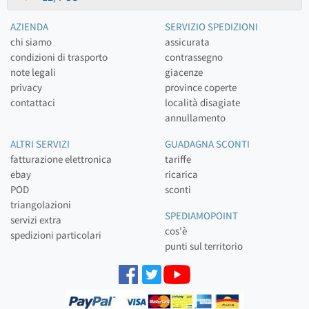
AZIENDA
SERVIZIO SPEDIZIONI
chi siamo
assicurata
condizioni di trasporto
contrassegno
note legali
giacenze
privacy
province coperte
contattaci
località disagiate
annullamento
ALTRI SERVIZI
GUADAGNA SCONTI
fatturazione elettronica
tariffe
ebay
ricarica
POD
sconti
triangolazioni
SPEDIAMOPOINT
servizi extra
cos'è
spedizioni particolari
punti sul territorio