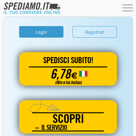
Login
Registrati
SPEDISCI SUBITO!
6,78
€
ritiro e iva inclusa
SCOPRI
IL SERVIZIO