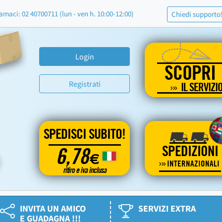
amaci: 02 40700711 (lun - ven h. 10:00-12:00)
Chiedi supporto
Login
SCOPRI
Registrati
IL SERVIZI
SPEDISCI SUBITO!
SPEDIZIONI
6,78
€
INTERNAZIONALI
ritiro e iva inclusa
INVITA UN AMICO
SERVIZI EXTRA
E GUADAGNA !!!