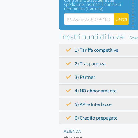
spedizione, inserisci il codice di
riferimento (tracking)
I nostri punti di forza!
Sped
1) Tariffe competitive
2) Trasparenza
3) Partner
4) NO abbonamento
5) API e Interfacce
6) Credito prepagato
AZIENDA
chi siamo