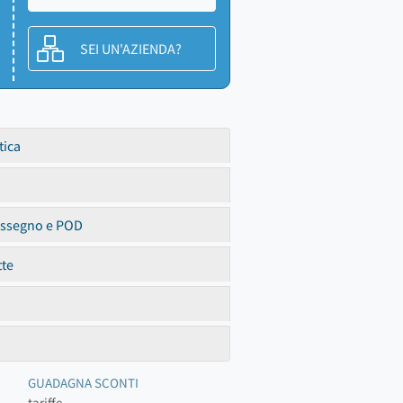
SEI UN'AZIENDA?
tica
assegno e POD
tte
GUADAGNA SCONTI
tariffe