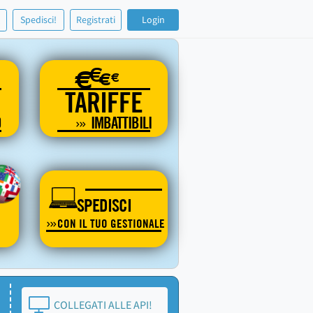
!
Spedisci!
Registrati
Login
€
€
€
€
TARIFFE
O
IMBATTIBILI
SPEDISCI
CON IL TUO GESTIONALE
COLLEGATI ALLE API!