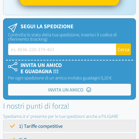
SEGUI LA SPEDIZIONE
Controlla lo stato della tua spedizione, inserisci il codice di
riferimento (tracking)
INVITA UN AMICO
E GUADAGNA !!!
Per ogni spedizione di un amico invitato guadagni 0,10 €
INVITA UN AMICO
I nostri punti di forza!
Spediamo.it e' presente per le tue spedizioni anche a FILIGARE
1) Tariffe competitive