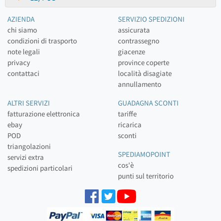
AZIENDA
SERVIZIO SPEDIZIONI
chi siamo
assicurata
condizioni di trasporto
contrassegno
note legali
giacenze
privacy
province coperte
contattaci
località disagiate
annullamento
ALTRI SERVIZI
GUADAGNA SCONTI
fatturazione elettronica
tariffe
ebay
ricarica
POD
sconti
triangolazioni
SPEDIAMOPOINT
servizi extra
cos'è
spedizioni particolari
punti sul territorio