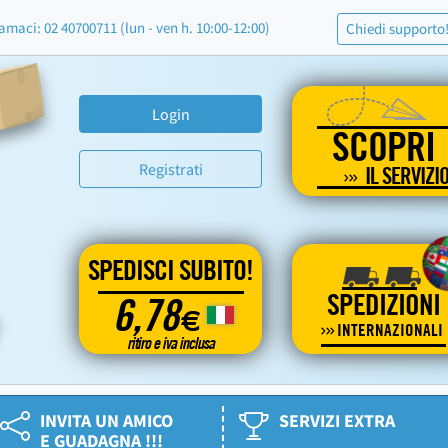
amaci: 02 40700711 (lun - ven h. 10:00-12:00)
Chiedi supporto
Login
SCOPRI
Registrati
IL SERVIZI
SPEDISCI SUBITO!
SPEDIZIONI
6,78
€
INTERNAZIONALI
ritiro e iva inclusa
INVITA UN AMICO
SERVIZI EXTRA
E GUADAGNA !!!