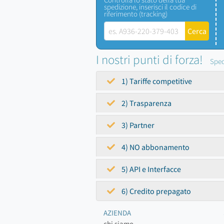
spedizione, inserisci il codice di
riferimento (tracking)
I nostri punti di forza!
Sped
1) Tariffe competitive
2) Trasparenza
3) Partner
4) NO abbonamento
5) API e Interfacce
6) Credito prepagato
AZIENDA
chi siamo