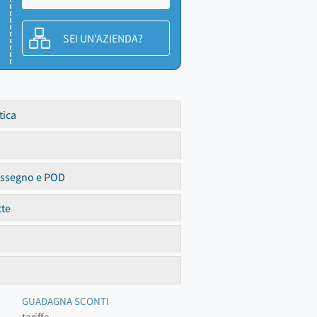
SEI UN'AZIENDA?
tica
assegno e POD
tte
GUADAGNA SCONTI
tariffe