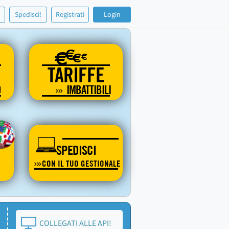
!
Spedisci!
Registrati
Login
€
€
€
€
TARIFFE
O
IMBATTIBILI
SPEDISCI
CON IL TUO GESTIONALE
COLLEGATI ALLE API!