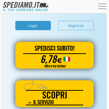
Login
Registrati
SPEDISCI SUBITO!
6,78
€
ritiro e iva inclusa
SCOPRI
IL SERVIZIO