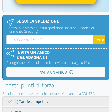
SEGUI LA SPEDIZIONE
Controlla lo stato della tua spedizione, inserisci il codice di
riferimento (tracking)
INVITA UN AMICO
E GUADAGNA !!!
Per ogni spedizione di un amico invitato guadagni 0,10 €
INVITA UN AMICO
I nostri punti di forza!
Spediamo.it e' presente per le tue spedizioni anche a CONTEA
1) Tariffe competitive