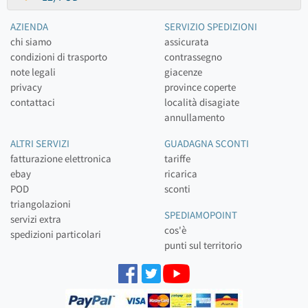
AZIENDA
SERVIZIO SPEDIZIONI
chi siamo
assicurata
condizioni di trasporto
contrassegno
note legali
giacenze
privacy
province coperte
contattaci
località disagiate
annullamento
ALTRI SERVIZI
GUADAGNA SCONTI
fatturazione elettronica
tariffe
ebay
ricarica
POD
sconti
triangolazioni
SPEDIAMOPOINT
servizi extra
cos'è
spedizioni particolari
punti sul territorio