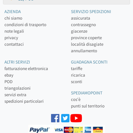
AZIENDA
SERVIZIO SPEDIZIONI
chi siamo
assicurata
condizioni di trasporto
contrassegno
note legali
giacenze
privacy
province coperte
contattaci
località disagiate
annullamento
ALTRI SERVIZI
GUADAGNA SCONTI
fatturazione elettronica
tariffe
ebay
ricarica
POD
sconti
triangolazioni
SPEDIAMOPOINT
servizi extra
cos'è
spedizioni particolari
punti sul territorio