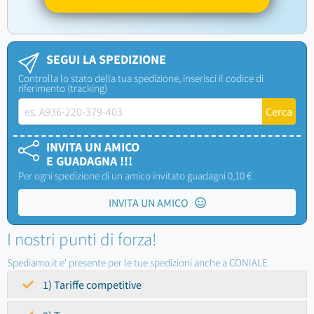
SEGUI LA SPEDIZIONE
Controlla lo stato della tua spedizione, inserisci il codice di
riferimento (tracking)
INVITA UN AMICO
E GUADAGNA !!!
Per ogni spedizione di un amico invitato guadagni 0,10 €
INVITA UN AMICO
I nostri punti di forza!
Spediamo.it e' presente per le tue spedizioni anche a CONIALE
1) Tariffe competitive