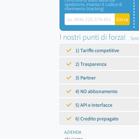
spedizione, inserisci il codice di
riferimento (tracking)
I nostri punti di forza!
Sped
1) Tariffe competitive
2) Trasparenza
3) Partner
4) NO abbonamento
5) API e Interfacce
6) Credito prepagato
AZIENDA
chi siamo