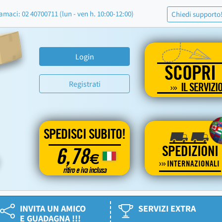
amaci: 02 40700711 (lun - ven h. 10:00-12:00)
Chiedi supporto
Login
SCOPRI
Registrati
IL SERVIZI
SPEDISCI SUBITO!
SPEDIZIONI
6,78
€
INTERNAZIONALI
ritiro e iva inclusa
INVITA UN AMICO
SERVIZI EXTRA
E GUADAGNA !!!