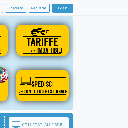
!
Spedisci!
Registrati
Login
€
€
€
€
TARIFFE
O
IMBATTIBILI
SPEDISCI
CON IL TUO GESTIONALE
COLLEGATI ALLE API!