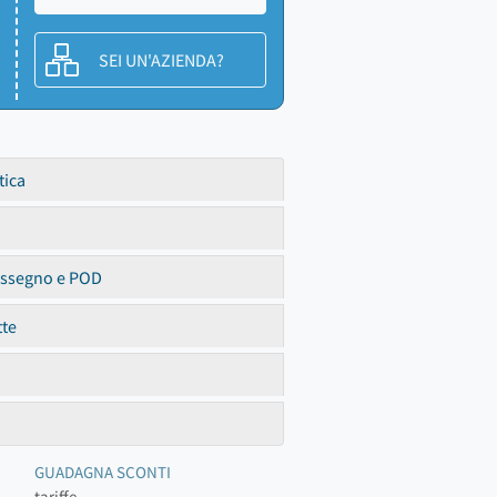
SEI UN'AZIENDA?
tica
assegno e POD
tte
GUADAGNA SCONTI
tariffe