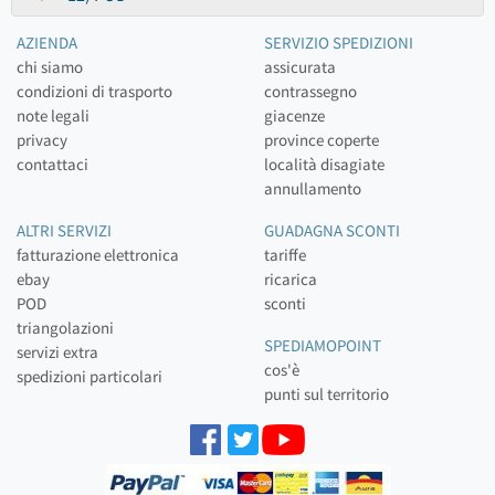
AZIENDA
SERVIZIO SPEDIZIONI
chi siamo
assicurata
condizioni di trasporto
contrassegno
note legali
giacenze
privacy
province coperte
contattaci
località disagiate
annullamento
ALTRI SERVIZI
GUADAGNA SCONTI
fatturazione elettronica
tariffe
ebay
ricarica
POD
sconti
triangolazioni
SPEDIAMOPOINT
servizi extra
cos'è
spedizioni particolari
punti sul territorio