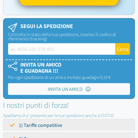
SEGUI LA SPEDIZIONE
Controlla lo stato della tua spedizione, inserisci il codice di
riferimento (tracking)
INVITA UN AMICO
E GUADAGNA !!!
Per ogni spedizione di un amico invitato guadagni 0,10 €
INVITA UN AMICO
I nostri punti di forza!
Spediamo.it e' presente per le tue spedizioni anche a CISTIO
1) Tariffe competitive