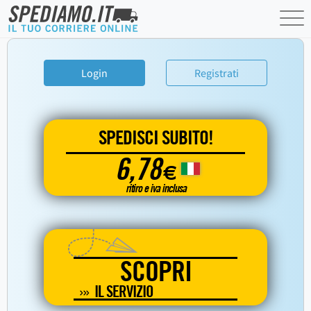
Login
Registrati
SPEDISCI SUBITO!
6,78
€
ritiro e iva inclusa
SCOPRI
IL SERVIZIO