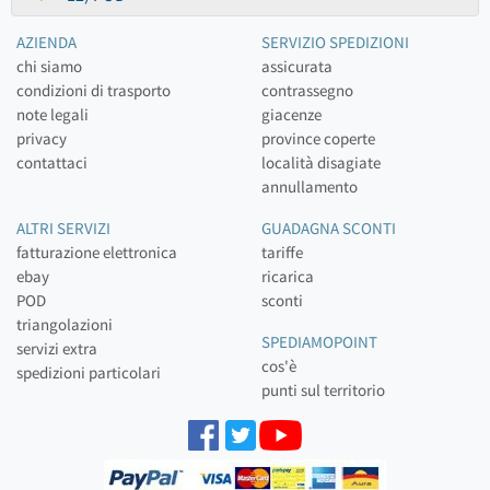
AZIENDA
SERVIZIO SPEDIZIONI
chi siamo
assicurata
condizioni di trasporto
contrassegno
note legali
giacenze
privacy
province coperte
contattaci
località disagiate
annullamento
ALTRI SERVIZI
GUADAGNA SCONTI
fatturazione elettronica
tariffe
ebay
ricarica
POD
sconti
triangolazioni
SPEDIAMOPOINT
servizi extra
cos'è
spedizioni particolari
punti sul territorio