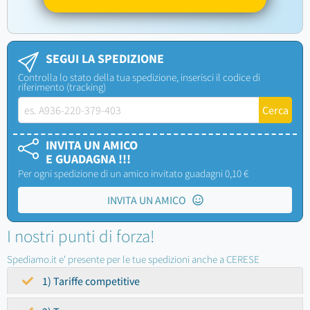
SEGUI LA SPEDIZIONE
Controlla lo stato della tua spedizione, inserisci il codice di
riferimento (tracking)
INVITA UN AMICO
E GUADAGNA !!!
Per ogni spedizione di un amico invitato guadagni 0,10 €
INVITA UN AMICO
I nostri punti di forza!
Spediamo.it e' presente per le tue spedizioni anche a CERESE
1) Tariffe competitive