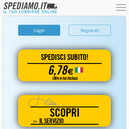
Login
Registrati
SPEDISCI SUBITO!
6,78
€
ritiro e iva inclusa
SCOPRI
IL SERVIZIO