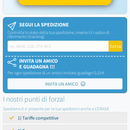
SEGUI LA SPEDIZIONE
Controlla lo stato della tua spedizione, inserisci il codice di
riferimento (tracking)
INVITA UN AMICO
E GUADAGNA !!!
Per ogni spedizione di un amico invitato guadagni 0,10 €
INVITA UN AMICO
I nostri punti di forza!
Spediamo.it e' presente per le tue spedizioni anche a CERASA
1) Tariffe competitive