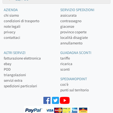
AZIENDA
SERVIZIO SPEDIZIONI
chi siamo
assicurata
condizioni di trasporto
contrassegno
note legali
giacenze
privacy
province coperte
contattaci
località disagiate
annullamento
ALTRI SERVIZI
GUADAGNA SCONTI
fatturazione elettronica
tariffe
ebay
ricarica
POD
sconti
triangolazioni
SPEDIAMOPOINT
servizi extra
cos'è
spedizioni particolari
punti sul territorio