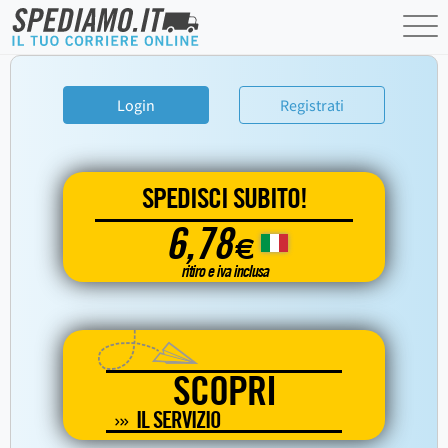
Login
Registrati
SPEDISCI SUBITO!
6,78
€
ritiro e iva inclusa
SCOPRI
IL SERVIZIO