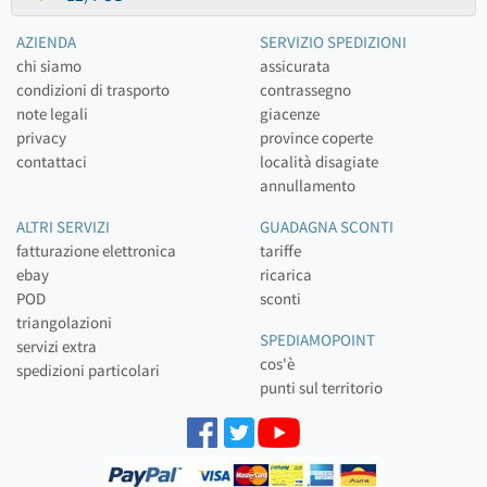
AZIENDA
SERVIZIO SPEDIZIONI
chi siamo
assicurata
condizioni di trasporto
contrassegno
note legali
giacenze
privacy
province coperte
contattaci
località disagiate
annullamento
ALTRI SERVIZI
GUADAGNA SCONTI
fatturazione elettronica
tariffe
ebay
ricarica
POD
sconti
triangolazioni
SPEDIAMOPOINT
servizi extra
cos'è
spedizioni particolari
punti sul territorio