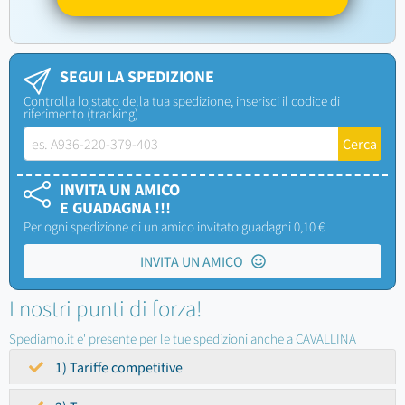
SEGUI LA SPEDIZIONE
Controlla lo stato della tua spedizione, inserisci il codice di
riferimento (tracking)
INVITA UN AMICO
E GUADAGNA !!!
Per ogni spedizione di un amico invitato guadagni 0,10 €
INVITA UN AMICO
I nostri punti di forza!
Spediamo.it e' presente per le tue spedizioni anche a CAVALLINA
1) Tariffe competitive