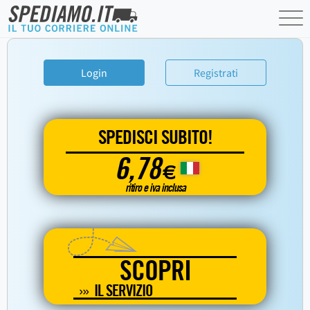
Login
Registrati
SPEDISCI SUBITO!
6,78
€
ritiro e iva inclusa
SCOPRI
IL SERVIZIO