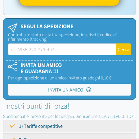
SEGUI LA SPEDIZIONE
Controlla lo stato della tua spedizione, inserisci il codice di
riferimento (tracking)
INVITA UN AMICO
E GUADAGNA !!!
Per ogni spedizione di un amico invitato guadagni 0,10 €
INVITA UN AMICO
I nostri punti di forza!
Spediamo.it e' presente per le tue spedizioni anche a CASTELVECCHIO
1) Tariffe competitive