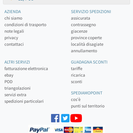
AZIENDA
SERVIZIO SPEDIZIONI
chi siamo
assicurata
condizioni di trasporto
contrassegno
note legali
giacenze
privacy
province coperte
contattaci
località disagiate
annullamento
ALTRI SERVIZI
GUADAGNA SCONTI
fatturazione elettronica
tariffe
ebay
ricarica
POD
sconti
triangolazioni
SPEDIAMOPOINT
servizi extra
cos'è
spedizioni particolari
punti sul territorio