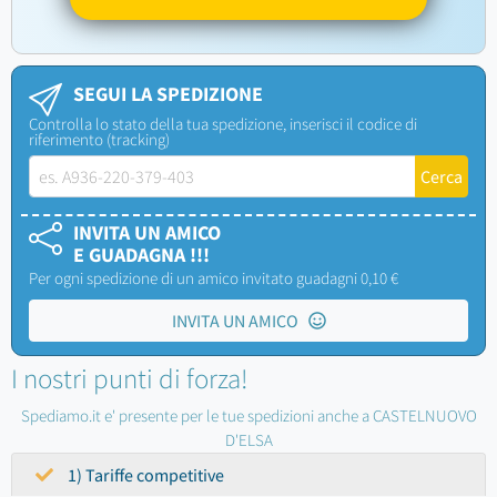
SEGUI LA SPEDIZIONE
Controlla lo stato della tua spedizione, inserisci il codice di
riferimento (tracking)
INVITA UN AMICO
E GUADAGNA !!!
Per ogni spedizione di un amico invitato guadagni 0,10 €
INVITA UN AMICO
I nostri punti di forza!
Spediamo.it e' presente per le tue spedizioni anche a CASTELNUOVO
D'ELSA
1) Tariffe competitive