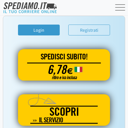
Login
Registrati
SPEDISCI SUBITO!
6,78
€
ritiro e iva inclusa
SCOPRI
IL SERVIZIO