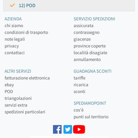
12) POD
AZIENDA
SERVIZIO SPEDIZIONI
chi siamo
assicurata
condizioni di trasporto
contrassegno
note legali
giacenze
privacy
province coperte
contattaci
località disagiate
annullamento
ALTRI SERVIZI
GUADAGNA SCONTI
fatturazione elettronica
tariffe
ebay
ricarica
POD
sconti
triangolazioni
SPEDIAMOPOINT
servizi extra
cos'è
spedizioni particolari
punti sul territorio