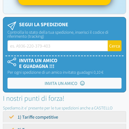
SEGUI LA SPEDIZIONE
Controlla lo stato della tua spedizione, inserisci il codice di
riferimento (tracking)
INVITA UN AMICO
E GUADAGNA !!!
Per ogni spedizione di un amico invitato guadagni 0,10 €
INVITA UN AMICO
I nostri punti di forza!
Spediamo.it e' presente per le tue spedizioni anche a CASTELLO
1) Tariffe competitive