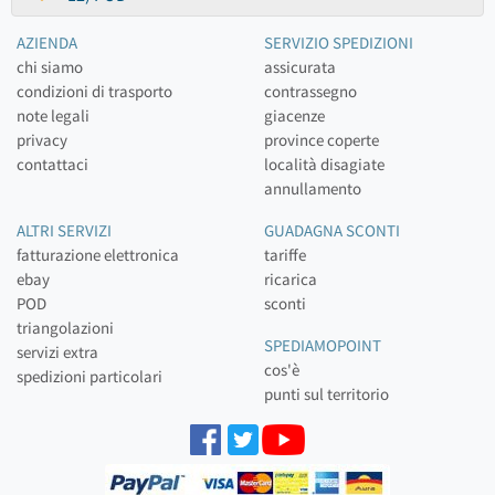
AZIENDA
SERVIZIO SPEDIZIONI
chi siamo
assicurata
condizioni di trasporto
contrassegno
note legali
giacenze
privacy
province coperte
contattaci
località disagiate
annullamento
ALTRI SERVIZI
GUADAGNA SCONTI
fatturazione elettronica
tariffe
ebay
ricarica
POD
sconti
triangolazioni
SPEDIAMOPOINT
servizi extra
cos'è
spedizioni particolari
punti sul territorio