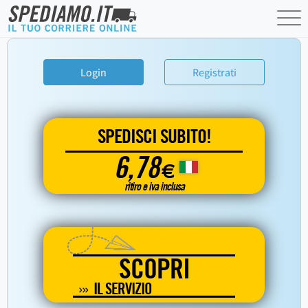
Login
Registrati
SPEDISCI SUBITO!
6,78
€
ritiro e iva inclusa
SCOPRI
IL SERVIZIO