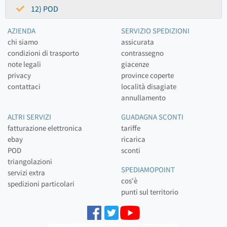
12) POD
AZIENDA
SERVIZIO SPEDIZIONI
chi siamo
assicurata
condizioni di trasporto
contrassegno
note legali
giacenze
privacy
province coperte
contattaci
località disagiate
annullamento
ALTRI SERVIZI
GUADAGNA SCONTI
fatturazione elettronica
tariffe
ebay
ricarica
POD
sconti
triangolazioni
SPEDIAMOPOINT
servizi extra
cos'è
spedizioni particolari
punti sul territorio