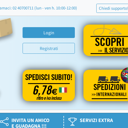
amaci: 02 40700711 (lun - ven h. 10:00-12:00)
Chiedi supporto
Login
SCOPRI
Registrati
IL SERVIZI
SPEDISCI SUBITO!
SPEDIZIONI
6,78
€
INTERNAZIONALI
ritiro e iva inclusa
INVITA UN AMICO
SERVIZI EXTRA
E GUADAGNA !!!