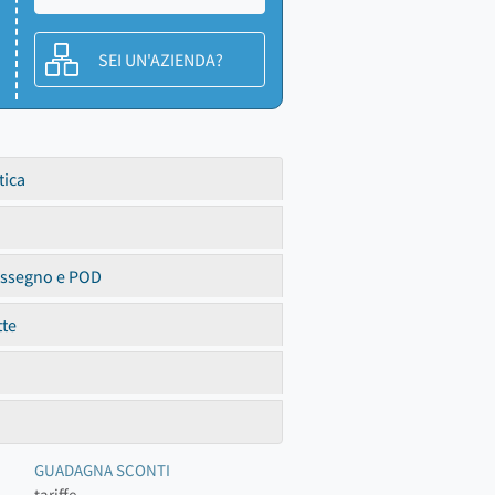
SEI UN'AZIENDA?
tica
assegno e POD
tte
GUADAGNA SCONTI
tariffe