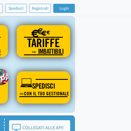
!
Spedisci!
Registrati
Login
€
€
€
€
TARIFFE
O
IMBATTIBILI
SPEDISCI
CON IL TUO GESTIONALE
COLLEGATI ALLE API!