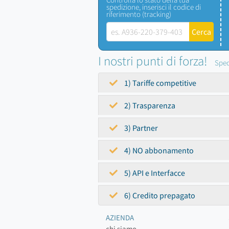
spedizione, inserisci il codice di
riferimento (tracking)
I nostri punti di forza!
Sped
1) Tariffe competitive
2) Trasparenza
3) Partner
4) NO abbonamento
5) API e Interfacce
6) Credito prepagato
AZIENDA
chi siamo