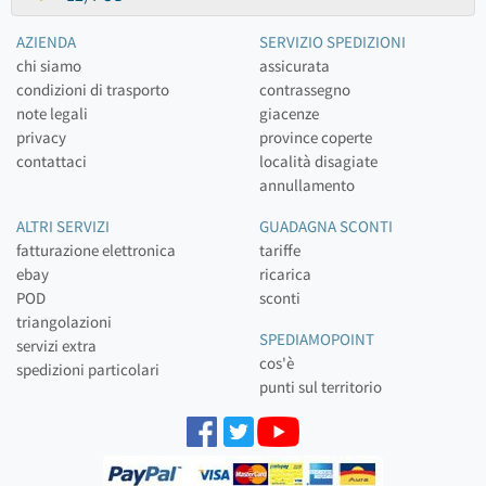
AZIENDA
SERVIZIO SPEDIZIONI
chi siamo
assicurata
condizioni di trasporto
contrassegno
note legali
giacenze
privacy
province coperte
contattaci
località disagiate
annullamento
ALTRI SERVIZI
GUADAGNA SCONTI
fatturazione elettronica
tariffe
ebay
ricarica
POD
sconti
triangolazioni
SPEDIAMOPOINT
servizi extra
cos'è
spedizioni particolari
punti sul territorio