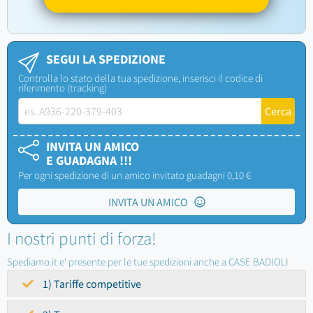
SEGUI LA SPEDIZIONE
Controlla lo stato della tua spedizione, inserisci il codice di
riferimento (tracking)
INVITA UN AMICO
E GUADAGNA !!!
Per ogni spedizione di un amico invitato guadagni 0,10 €
INVITA UN AMICO
I nostri punti di forza!
Spediamo.it e' presente per le tue spedizioni anche a CASE BADIOLI
1) Tariffe competitive