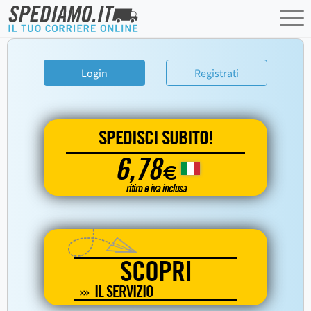
Login
Registrati
SPEDISCI SUBITO!
6,78
€
ritiro e iva inclusa
SCOPRI
IL SERVIZIO