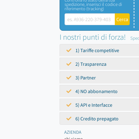
spedizione, inserisci il codice di
riferimento (tracking)
I nostri punti di forza!
Sped
1) Tariffe competitive
2) Trasparenza
3) Partner
4) NO abbonamento
5) API e Interfacce
6) Credito prepagato
AZIENDA
chi siamo