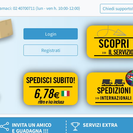
amaci: 02 40700711 (lun - ven h. 10:00-12:00)
Chiedi supporto
Login
SCOPRI
Registrati
IL SERVIZI
SPEDISCI SUBITO!
SPEDIZIONI
6,78
€
INTERNAZIONALI
ritiro e iva inclusa
INVITA UN AMICO
SERVIZI EXTRA
E GUADAGNA !!!