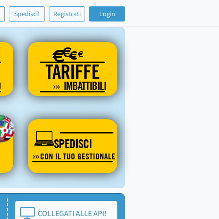
!
Spedisci!
Registrati
Login
€
€
€
€
TARIFFE
O
IMBATTIBILI
SPEDISCI
CON IL TUO GESTIONALE
COLLEGATI ALLE API!