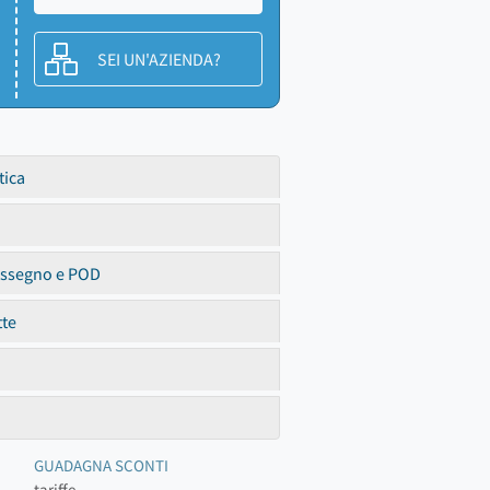
SEI UN'AZIENDA?
tica
assegno e POD
tte
GUADAGNA SCONTI
tariffe