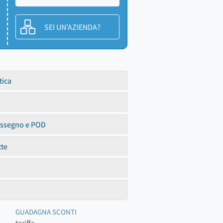
SEI UN'AZIENDA?
tica
assegno e POD
tte
GUADAGNA SCONTI
tariffe