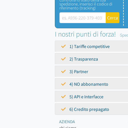
spedizione, inserisci il codice di
riferimento (tracking)
I nostri punti di forza!
Sped
1) Tariffe competitive
2) Trasparenza
3) Partner
4) NO abbonamento
5) API e Interfacce
6) Credito prepagato
AZIENDA
chi siamo