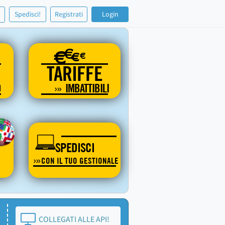
!
Spedisci!
Registrati
Login
€
€
€
€
TARIFFE
O
IMBATTIBILI
SPEDISCI
CON IL TUO GESTIONALE
COLLEGATI ALLE API!