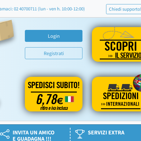
amaci: 02 40700711 (lun - ven h. 10:00-12:00)
Chiedi supporto
Login
SCOPRI
Registrati
IL SERVIZI
SPEDISCI SUBITO!
SPEDIZIONI
6,78
€
INTERNAZIONALI
ritiro e iva inclusa
INVITA UN AMICO
SERVIZI EXTRA
E GUADAGNA !!!