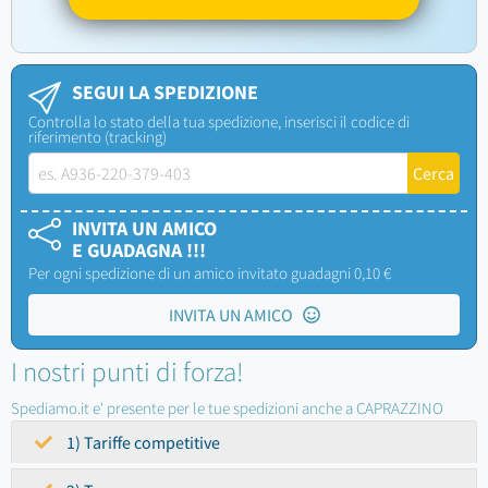
SEGUI LA SPEDIZIONE
Controlla lo stato della tua spedizione, inserisci il codice di
riferimento (tracking)
INVITA UN AMICO
E GUADAGNA !!!
Per ogni spedizione di un amico invitato guadagni 0,10 €
INVITA UN AMICO
I nostri punti di forza!
Spediamo.it e' presente per le tue spedizioni anche a CAPRAZZINO
1) Tariffe competitive