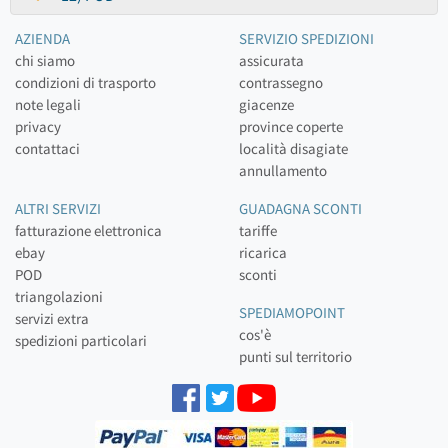
AZIENDA
SERVIZIO SPEDIZIONI
chi siamo
assicurata
condizioni di trasporto
contrassegno
note legali
giacenze
privacy
province coperte
contattaci
località disagiate
annullamento
ALTRI SERVIZI
GUADAGNA SCONTI
fatturazione elettronica
tariffe
ebay
ricarica
POD
sconti
triangolazioni
SPEDIAMOPOINT
servizi extra
cos'è
spedizioni particolari
punti sul territorio