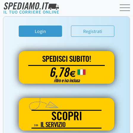
Login
Registrati
SPEDISCI SUBITO!
6,78
€
ritiro e iva inclusa
SCOPRI
IL SERVIZIO