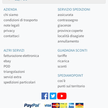
AZIENDA
SERVIZIO SPEDIZIONI
chi siamo
assicurata
condizioni di trasporto
contrassegno
note legali
giacenze
privacy
province coperte
contattaci
località disagiate
annullamento
ALTRI SERVIZI
GUADAGNA SCONTI
fatturazione elettronica
tariffe
ebay
ricarica
POD
sconti
triangolazioni
SPEDIAMOPOINT
servizi extra
cos'è
spedizioni particolari
punti sul territorio