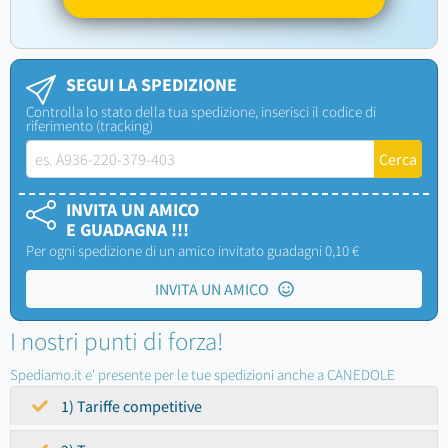
SEGUI LA SPEDIZIONE
Controlla lo stato della tua spedizione, inserisci il codice di
riferimento (tracking)
INVITA UN AMICO
E GUADAGNA !!!
Per ogni spedizione di un amico invitato guadagni 0,10 €
INVITA UN AMICO
I nostri punti di forza!
Spediamo.it e' presente per le tue spedizioni anche a CANEDOLE
1) Tariffe competitive