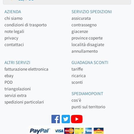
AZIENDA
SERVIZIO SPEDIZIONI
chi siamo
assicurata
condizioni di trasporto
contrassegno
note legali
giacenze
privacy
province coperte
contattaci
località disagiate
annullamento
ALTRI SERVIZI
GUADAGNA SCONTI
fatturazione elettronica
tariffe
ebay
ricarica
POD
sconti
triangolazioni
SPEDIAMOPOINT
servizi extra
cos'è
spedizioni particolari
punti sul territorio