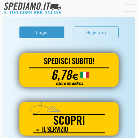
Login
Registrati
SPEDISCI SUBITO!
6,78
€
ritiro e iva inclusa
SCOPRI
IL SERVIZIO