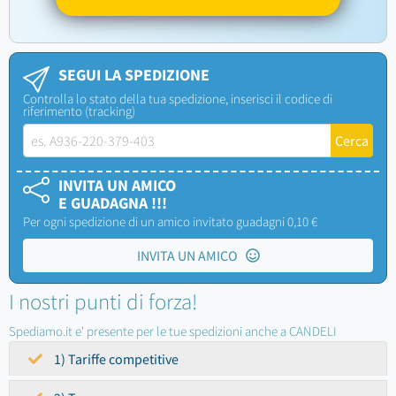
SEGUI LA SPEDIZIONE
Controlla lo stato della tua spedizione, inserisci il codice di
riferimento (tracking)
INVITA UN AMICO
E GUADAGNA !!!
Per ogni spedizione di un amico invitato guadagni 0,10 €
INVITA UN AMICO
I nostri punti di forza!
Spediamo.it e' presente per le tue spedizioni anche a CANDELI
1) Tariffe competitive