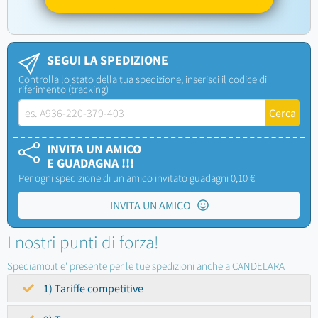
SEGUI LA SPEDIZIONE
Controlla lo stato della tua spedizione, inserisci il codice di
riferimento (tracking)
INVITA UN AMICO
E GUADAGNA !!!
Per ogni spedizione di un amico invitato guadagni 0,10 €
INVITA UN AMICO
I nostri punti di forza!
Spediamo.it e' presente per le tue spedizioni anche a CANDELARA
1) Tariffe competitive