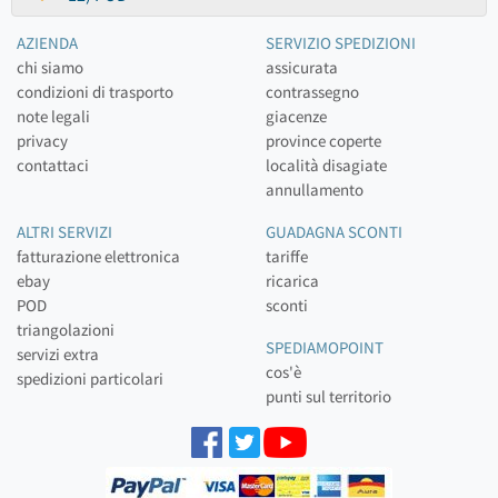
AZIENDA
SERVIZIO SPEDIZIONI
chi siamo
assicurata
condizioni di trasporto
contrassegno
note legali
giacenze
privacy
province coperte
contattaci
località disagiate
annullamento
ALTRI SERVIZI
GUADAGNA SCONTI
fatturazione elettronica
tariffe
ebay
ricarica
POD
sconti
triangolazioni
SPEDIAMOPOINT
servizi extra
cos'è
spedizioni particolari
punti sul territorio