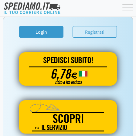
Login
Registrati
SPEDISCI SUBITO!
6,78
€
ritiro e iva inclusa
SCOPRI
IL SERVIZIO