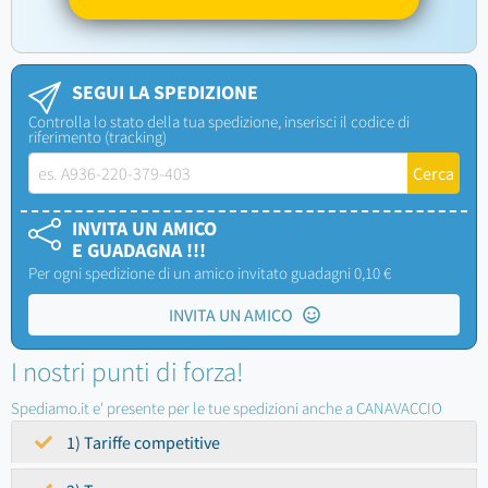
SEGUI LA SPEDIZIONE
Controlla lo stato della tua spedizione, inserisci il codice di
riferimento (tracking)
INVITA UN AMICO
E GUADAGNA !!!
Per ogni spedizione di un amico invitato guadagni 0,10 €
INVITA UN AMICO
I nostri punti di forza!
Spediamo.it e' presente per le tue spedizioni anche a CANAVACCIO
1) Tariffe competitive