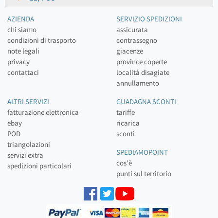
AZIENDA
SERVIZIO SPEDIZIONI
chi siamo
assicurata
condizioni di trasporto
contrassegno
note legali
giacenze
privacy
province coperte
contattaci
località disagiate
annullamento
ALTRI SERVIZI
GUADAGNA SCONTI
fatturazione elettronica
tariffe
ebay
ricarica
POD
sconti
triangolazioni
SPEDIAMOPOINT
servizi extra
cos'è
spedizioni particolari
punti sul territorio