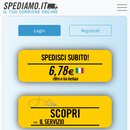
Login
Registrati
SPEDISCI SUBITO!
6,78
€
ritiro e iva inclusa
SCOPRI
IL SERVIZIO