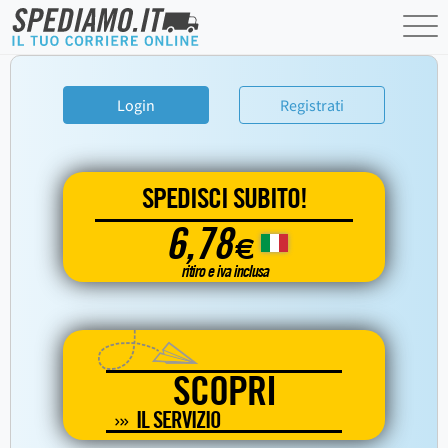
Login
Registrati
SPEDISCI SUBITO!
6,78
€
ritiro e iva inclusa
SCOPRI
IL SERVIZIO