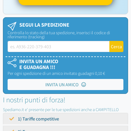
SEGUI LA SPEDIZIONE
Controlla lo stato della tua spedizione, inserisci il codice di
riferimento (tracking)
INVITA UN AMICO
E GUADAGNA !!!
Per ogni spedizione di un amico invitato guadagni 0,10 €
INVITA UN AMICO
I nostri punti di forza!
Spediamo.it e' presente per le tue spedizioni anche a CAMPITELLO
1) Tariffe competitive