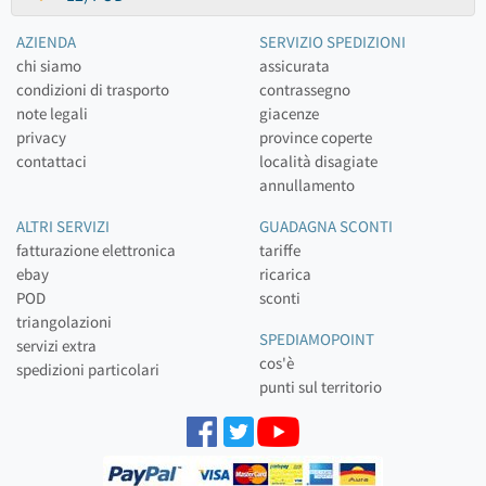
AZIENDA
SERVIZIO SPEDIZIONI
chi siamo
assicurata
condizioni di trasporto
contrassegno
note legali
giacenze
privacy
province coperte
contattaci
località disagiate
annullamento
ALTRI SERVIZI
GUADAGNA SCONTI
fatturazione elettronica
tariffe
ebay
ricarica
POD
sconti
triangolazioni
SPEDIAMOPOINT
servizi extra
cos'è
spedizioni particolari
punti sul territorio