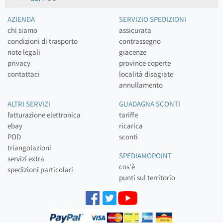
AZIENDA
SERVIZIO SPEDIZIONI
chi siamo
assicurata
condizioni di trasporto
contrassegno
note legali
giacenze
privacy
province coperte
contattaci
località disagiate
annullamento
ALTRI SERVIZI
GUADAGNA SCONTI
fatturazione elettronica
tariffe
ebay
ricarica
POD
sconti
triangolazioni
SPEDIAMOPOINT
servizi extra
cos'è
spedizioni particolari
punti sul territorio