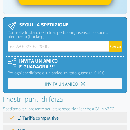
SEGUI LA SPEDIZIONE
Controlla lo stato della tua spedizione, inserisci il codice di
riferimento (tracking)
INVITA UN AMICO
E GUADAGNA !!!
Per ogni spedizione di un amico invitato guadagni 0,10 €
INVITA UN AMICO
I nostri punti di forza!
Spediamo.it e' presente per le tue spedizioni anche a CALMAZZO
1) Tariffe competitive