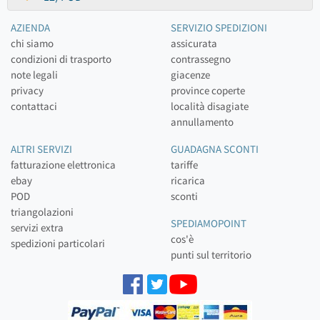
AZIENDA
SERVIZIO SPEDIZIONI
chi siamo
assicurata
condizioni di trasporto
contrassegno
note legali
giacenze
privacy
province coperte
contattaci
località disagiate
annullamento
ALTRI SERVIZI
GUADAGNA SCONTI
fatturazione elettronica
tariffe
ebay
ricarica
POD
sconti
triangolazioni
SPEDIAMOPOINT
servizi extra
cos'è
spedizioni particolari
punti sul territorio