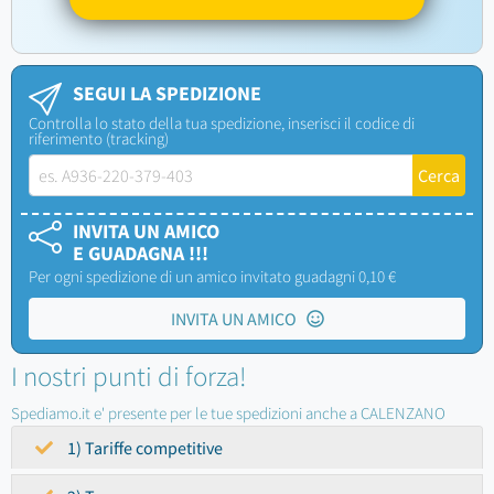
SEGUI LA SPEDIZIONE
Controlla lo stato della tua spedizione, inserisci il codice di
riferimento (tracking)
INVITA UN AMICO
E GUADAGNA !!!
Per ogni spedizione di un amico invitato guadagni 0,10 €
INVITA UN AMICO
I nostri punti di forza!
Spediamo.it e' presente per le tue spedizioni anche a CALENZANO
1) Tariffe competitive