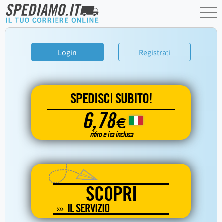
Login
Registrati
SPEDISCI SUBITO!
6,78
€
ritiro e iva inclusa
SCOPRI
IL SERVIZIO