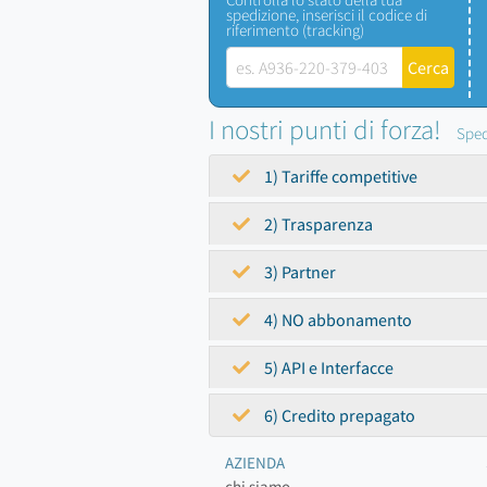
spedizione, inserisci il codice di
riferimento (tracking)
I nostri punti di forza!
Sped
1) Tariffe competitive
2) Trasparenza
3) Partner
4) NO abbonamento
5) API e Interfacce
6) Credito prepagato
AZIENDA
chi siamo