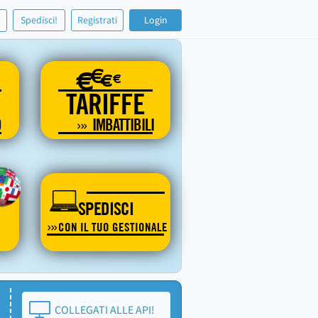
!
Spedisci!
Registrati
Login
€
€
€
€
TARIFFE
O
IMBATTIBILI
SPEDISCI
CON IL TUO GESTIONALE
COLLEGATI ALLE API!