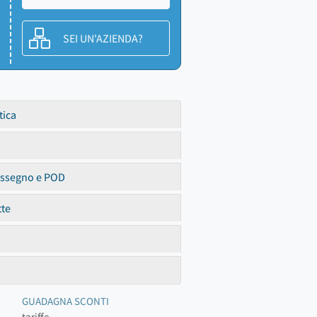
SEI UN'AZIENDA?
tica
assegno e POD
tte
GUADAGNA SCONTI
tariffe