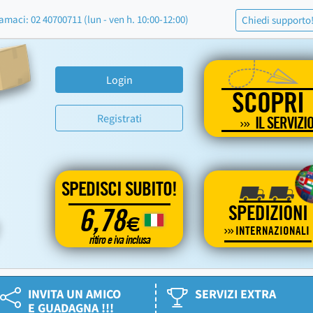
amaci: 02 40700711 (lun - ven h. 10:00-12:00)
Chiedi supporto
Login
SCOPRI
Registrati
IL SERVIZI
SPEDISCI SUBITO!
SPEDIZIONI
6,78
€
INTERNAZIONALI
ritiro e iva inclusa
INVITA UN AMICO
SERVIZI EXTRA
E GUADAGNA !!!