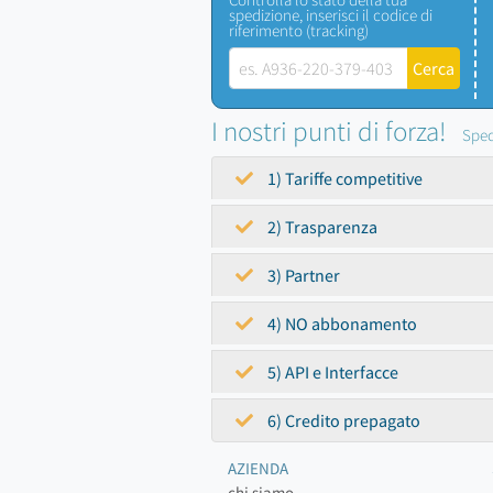
spedizione, inserisci il codice di
riferimento (tracking)
I nostri punti di forza!
Sped
1) Tariffe competitive
2) Trasparenza
3) Partner
4) NO abbonamento
5) API e Interfacce
6) Credito prepagato
AZIENDA
chi siamo