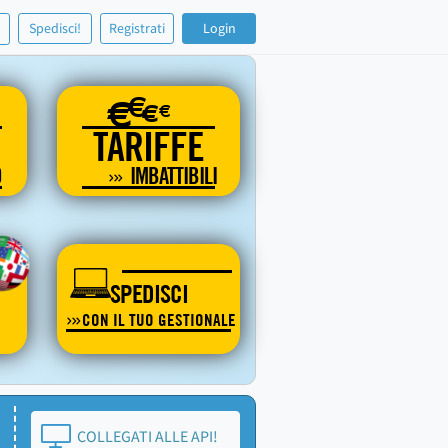
!
Spedisci!
Registrati
Login
€
€
€
€
TARIFFE
O
IMBATTIBILI
SPEDISCI
CON IL TUO GESTIONALE
COLLEGATI ALLE API!