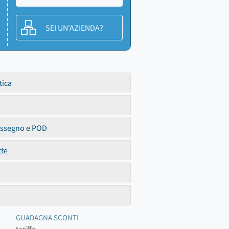
SEI UN'AZIENDA?
tica
assegno e POD
tte
GUADAGNA SCONTI
tariffe