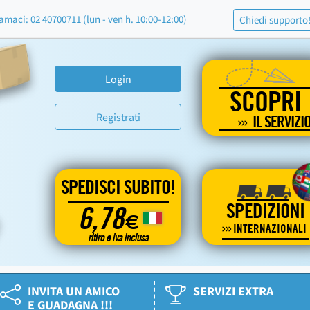
amaci: 02 40700711 (lun - ven h. 10:00-12:00)
Chiedi supporto
Login
SCOPRI
Registrati
IL SERVIZI
SPEDISCI SUBITO!
SPEDIZIONI
6,78
€
INTERNAZIONALI
ritiro e iva inclusa
INVITA UN AMICO
SERVIZI EXTRA
E GUADAGNA !!!