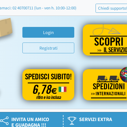
amaci: 02 40700711 (lun - ven h. 10:00-12:00)
Chiedi supporto
Login
SCOPRI
Registrati
IL SERVIZI
SPEDISCI SUBITO!
SPEDIZIONI
6,78
€
INTERNAZIONALI
ritiro e iva inclusa
INVITA UN AMICO
SERVIZI EXTRA
E GUADAGNA !!!