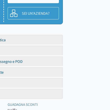
SEI UN'AZIENDA?
tica
assegno e POD
tte
GUADAGNA SCONTI
tariffe