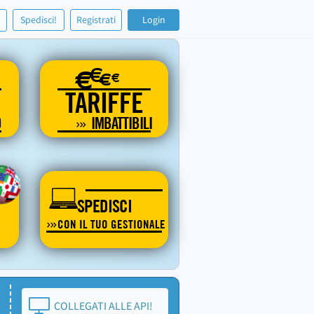
!
Spedisci!
Registrati
Login
€
€
€
€
TARIFFE
O
IMBATTIBILI
SPEDISCI
CON IL TUO GESTIONALE
COLLEGATI ALLE API!