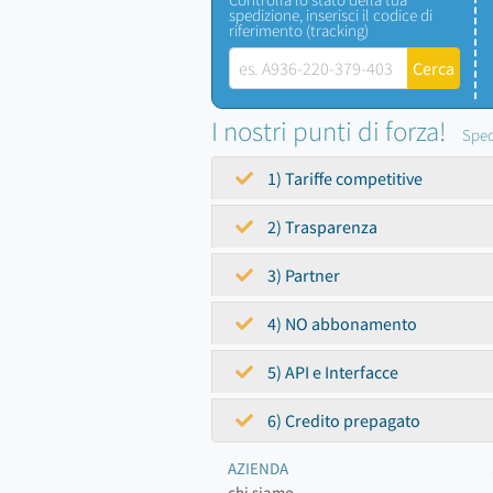
spedizione, inserisci il codice di
riferimento (tracking)
I nostri punti di forza!
Sped
1) Tariffe competitive
2) Trasparenza
3) Partner
4) NO abbonamento
5) API e Interfacce
6) Credito prepagato
AZIENDA
chi siamo