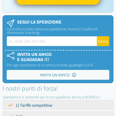
SEGUI LA SPEDIZIONE
Controlla lo stato della tua spedizione, inserisci il codice di
riferimento (tracking)
INVITA UN AMICO
E GUADAGNA !!!
Per ogni spedizione di un amico invitato guadagni 0,10 €
INVITA UN AMICO
I nostri punti di forza!
Spediamo.it e' presente per le tue spedizioni anche a BORSELLI
1) Tariffe competitive