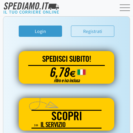
Login
Registrati
SPEDISCI SUBITO!
6,78
€
ritiro e iva inclusa
SCOPRI
IL SERVIZIO