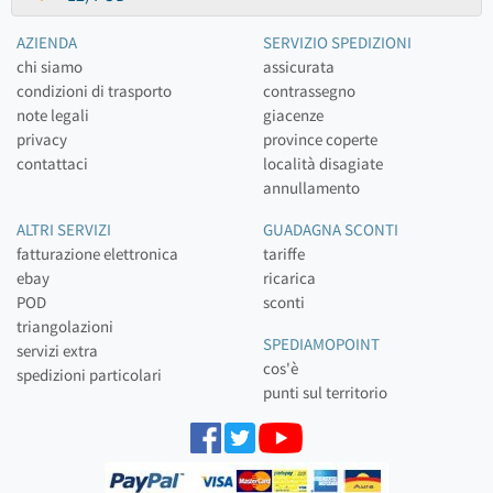
AZIENDA
SERVIZIO SPEDIZIONI
chi siamo
assicurata
condizioni di trasporto
contrassegno
note legali
giacenze
privacy
province coperte
contattaci
località disagiate
annullamento
ALTRI SERVIZI
GUADAGNA SCONTI
fatturazione elettronica
tariffe
ebay
ricarica
POD
sconti
triangolazioni
SPEDIAMOPOINT
servizi extra
cos'è
spedizioni particolari
punti sul territorio