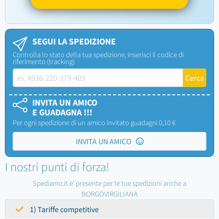
SEGUI LA SPEDIZIONE
Controlla lo stato della tua spedizione, inserisci il codice di
riferimento (tracking)
INVITA UN AMICO
E GUADAGNA !!!
Per ogni spedizione di un amico invitato guadagni 0,10 €
INVITA UN AMICO
I nostri punti di forza!
Spediamo.it e' presente per le tue spedizioni anche a
BORGOVIRGILIANA
1) Tariffe competitive