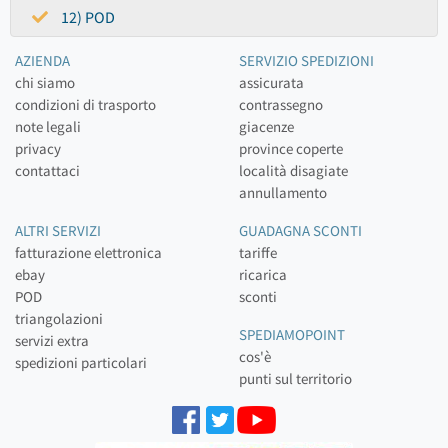
12) POD
AZIENDA
SERVIZIO SPEDIZIONI
chi siamo
assicurata
condizioni di trasporto
contrassegno
note legali
giacenze
privacy
province coperte
contattaci
località disagiate
annullamento
ALTRI SERVIZI
GUADAGNA SCONTI
fatturazione elettronica
tariffe
ebay
ricarica
POD
sconti
triangolazioni
SPEDIAMOPOINT
servizi extra
cos'è
spedizioni particolari
punti sul territorio