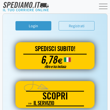
Login
Registrati
SPEDISCI SUBITO!
6,78
€
ritiro e iva inclusa
SCOPRI
IL SERVIZIO