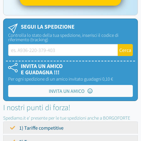
SEGUI LA SPEDIZIONE
Controlla lo stato della tua spedizione, inserisci il codice di
riferimento (tracking)
INVITA UN AMICO
E GUADAGNA !!!
Per ogni spedizione di un amico invitato guadagni 0,10 €
INVITA UN AMICO
I nostri punti di forza!
Spediamo.it e' presente per le tue spedizioni anche a BORGOFORTE
1) Tariffe competitive