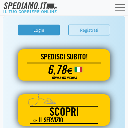
Login
Registrati
SPEDISCI SUBITO!
6,78
€
ritiro e iva inclusa
SCOPRI
IL SERVIZIO