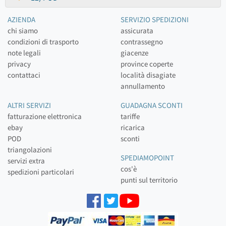
AZIENDA
SERVIZIO SPEDIZIONI
chi siamo
assicurata
condizioni di trasporto
contrassegno
note legali
giacenze
privacy
province coperte
contattaci
località disagiate
annullamento
ALTRI SERVIZI
GUADAGNA SCONTI
fatturazione elettronica
tariffe
ebay
ricarica
POD
sconti
triangolazioni
SPEDIAMOPOINT
servizi extra
cos'è
spedizioni particolari
punti sul territorio