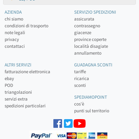
AZIENDA
SERVIZIO SPEDIZIONI
chi siamo
assicurata
condizioni di trasporto
contrassegno
note legali
giacenze
privacy
province coperte
contattaci
località disagiate
annullamento
ALTRI SERVIZI
GUADAGNA SCONTI
fatturazione elettronica
tariffe
ebay
ricarica
POD
sconti
triangolazioni
SPEDIAMOPOINT
servizi extra
cos'è
spedizioni particolari
punti sul territorio