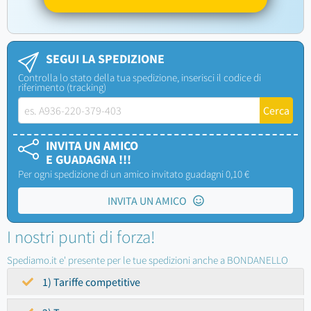
SEGUI LA SPEDIZIONE
Controlla lo stato della tua spedizione, inserisci il codice di
riferimento (tracking)
INVITA UN AMICO
E GUADAGNA !!!
Per ogni spedizione di un amico invitato guadagni 0,10 €
INVITA UN AMICO
I nostri punti di forza!
Spediamo.it e' presente per le tue spedizioni anche a BONDANELLO
1) Tariffe competitive