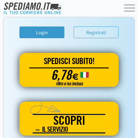
Login
Registrati
SPEDISCI SUBITO!
6,78
€
ritiro e iva inclusa
SCOPRI
IL SERVIZIO