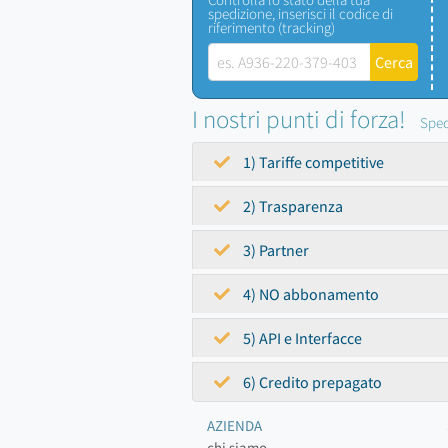
spedizione, inserisci il codice di
riferimento (tracking)
I nostri punti di forza!
Sped
1) Tariffe competitive
2) Trasparenza
3) Partner
4) NO abbonamento
5) API e Interfacce
6) Credito prepagato
AZIENDA
chi siamo