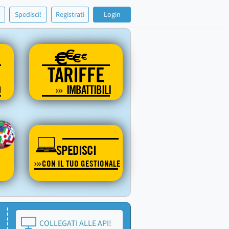
!
Spedisci!
Registrati
Login
€
€
€
€
TARIFFE
O
IMBATTIBILI
SPEDISCI
CON IL TUO GESTIONALE
COLLEGATI ALLE API!