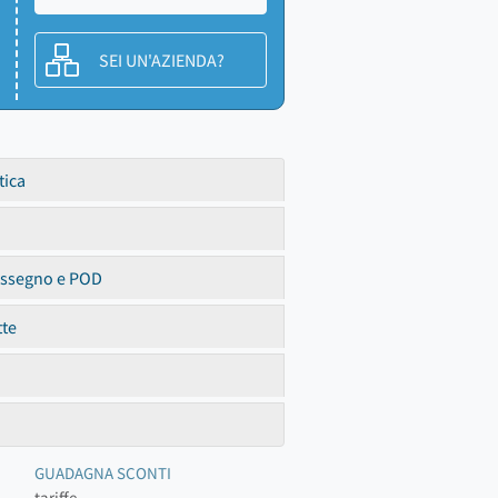
SEI UN'AZIENDA?
tica
assegno e POD
tte
GUADAGNA SCONTI
tariffe