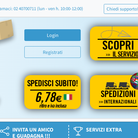
amaci: 02 40700711 (lun - ven h. 10:00-12:00)
Chiedi supporto
Login
SCOPRI
Registrati
IL SERVIZI
SPEDISCI SUBITO!
SPEDIZIONI
6,78
€
INTERNAZIONALI
ritiro e iva inclusa
INVITA UN AMICO
SERVIZI EXTRA
E GUADAGNA !!!