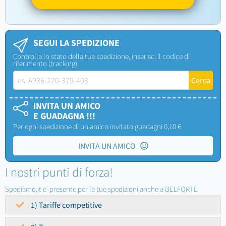
SEGUI LA SPEDIZIONE
Controlla lo stato della tua spedizione, inserisci il codice di
riferimento (tracking)
INVITA UN AMICO
E GUADAGNA !!!
Per ogni spedizione di un amico invitato guadagni 0,10 €
INVITA UN AMICO
I nostri punti di forza!
Spediamo.it e' presente per le tue spedizioni anche a BELFORTE
1) Tariffe competitive