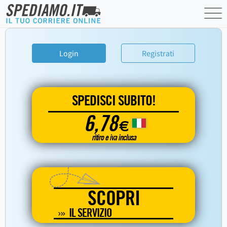
Login
Registrati
SPEDISCI SUBITO!
6,78
€
ritiro e iva inclusa
SCOPRI
IL SERVIZIO