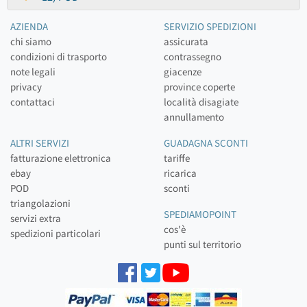
AZIENDA
SERVIZIO SPEDIZIONI
chi siamo
assicurata
condizioni di trasporto
contrassegno
note legali
giacenze
privacy
province coperte
contattaci
località disagiate
annullamento
ALTRI SERVIZI
GUADAGNA SCONTI
fatturazione elettronica
tariffe
ebay
ricarica
POD
sconti
triangolazioni
SPEDIAMOPOINT
servizi extra
cos'è
spedizioni particolari
punti sul territorio