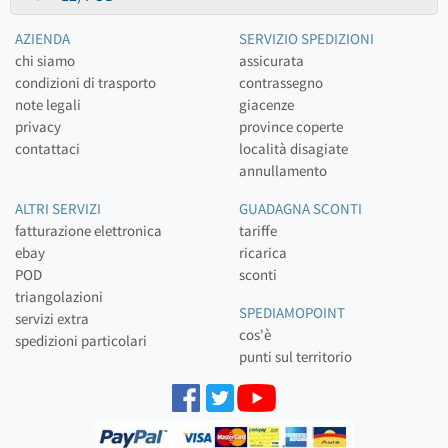
AZIENDA
SERVIZIO SPEDIZIONI
chi siamo
assicurata
condizioni di trasporto
contrassegno
note legali
giacenze
privacy
province coperte
contattaci
località disagiate
annullamento
ALTRI SERVIZI
GUADAGNA SCONTI
fatturazione elettronica
tariffe
ebay
ricarica
POD
sconti
triangolazioni
SPEDIAMOPOINT
servizi extra
cos'è
spedizioni particolari
punti sul territorio