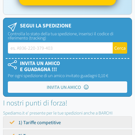
SEGUI LA SPEDIZIONE
Controlla lo stato della tua spedizione, inserisci il codice di
riferimento (tracking)
INVITA UN AMICO
E GUADAGNA !!!
Per ogni spedizione di un amico invitato guadagni 0,10 €
INVITA UN AMICO
I nostri punti di forza!
Spediamo.it e' presente per le tue spedizioni anche a BARCHI
1) Tariffe competitive