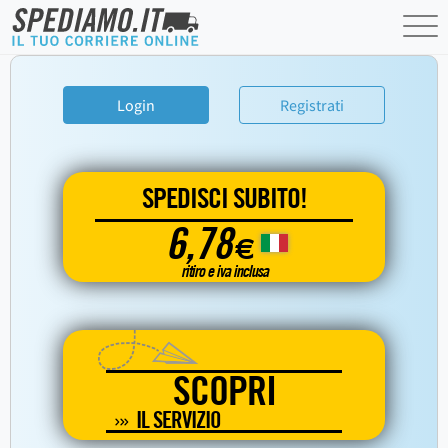
Login
Registrati
SPEDISCI SUBITO!
6,78
€
ritiro e iva inclusa
SCOPRI
IL SERVIZIO