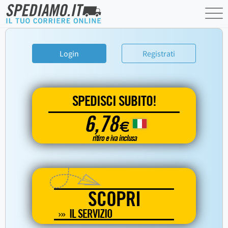
Login
Registrati
SPEDISCI SUBITO!
6,78
€
ritiro e iva inclusa
SCOPRI
IL SERVIZIO