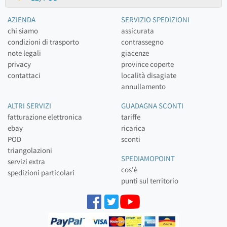
AZIENDA
SERVIZIO SPEDIZIONI
chi siamo
assicurata
condizioni di trasporto
contrassegno
note legali
giacenze
privacy
province coperte
contattaci
località disagiate
annullamento
ALTRI SERVIZI
GUADAGNA SCONTI
fatturazione elettronica
tariffe
ebay
ricarica
POD
sconti
triangolazioni
SPEDIAMOPOINT
servizi extra
cos'è
spedizioni particolari
punti sul territorio