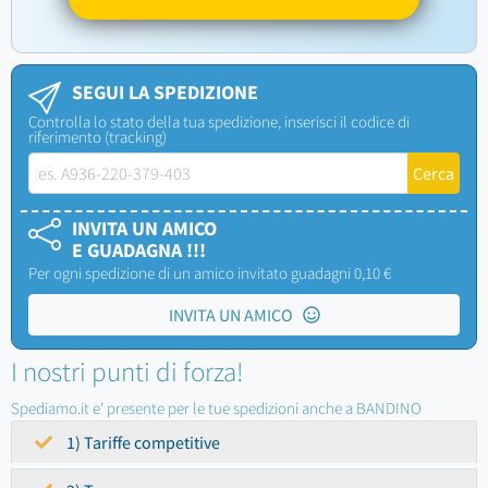
SEGUI LA SPEDIZIONE
Controlla lo stato della tua spedizione, inserisci il codice di
riferimento (tracking)
INVITA UN AMICO
E GUADAGNA !!!
Per ogni spedizione di un amico invitato guadagni 0,10 €
INVITA UN AMICO
I nostri punti di forza!
Spediamo.it e' presente per le tue spedizioni anche a BANDINO
1) Tariffe competitive