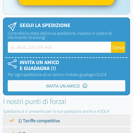
SEGUI LA SPEDIZIONE
Controlla lo stato della tua spedizione, inserisci il codice di
riferimento (tracking)
INVITA UN AMICO
E GUADAGNA !!!
Per ogni spedizione di un amico invitato guadagni 0,10 €
INVITA UN AMICO
I nostri punti di forza!
Spediamo.it e' presente per le tue spedizioni anche a ASOLA
1) Tariffe competitive