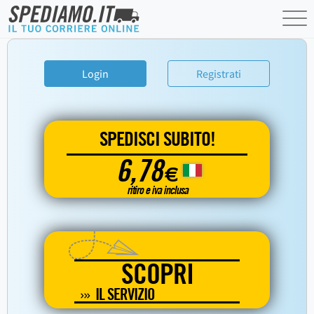
Login
Registrati
SPEDISCI SUBITO!
6,78
€
ritiro e iva inclusa
SCOPRI
IL SERVIZIO