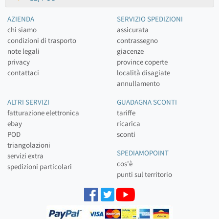
AZIENDA
SERVIZIO SPEDIZIONI
chi siamo
assicurata
condizioni di trasporto
contrassegno
note legali
giacenze
privacy
province coperte
contattaci
località disagiate
annullamento
ALTRI SERVIZI
GUADAGNA SCONTI
fatturazione elettronica
tariffe
ebay
ricarica
POD
sconti
triangolazioni
SPEDIAMOPOINT
servizi extra
cos'è
spedizioni particolari
punti sul territorio