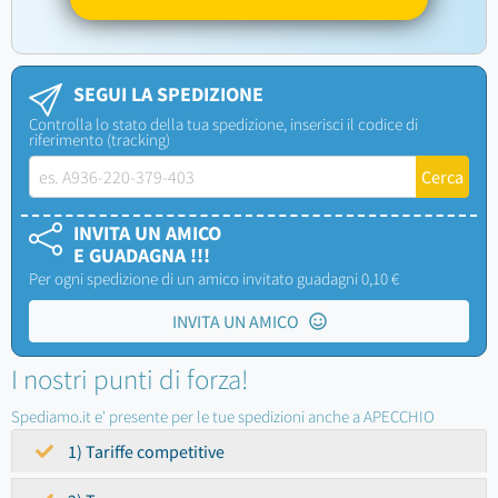
SEGUI LA SPEDIZIONE
Controlla lo stato della tua spedizione, inserisci il codice di
riferimento (tracking)
INVITA UN AMICO
E GUADAGNA !!!
Per ogni spedizione di un amico invitato guadagni 0,10 €
INVITA UN AMICO
I nostri punti di forza!
Spediamo.it e' presente per le tue spedizioni anche a APECCHIO
1) Tariffe competitive