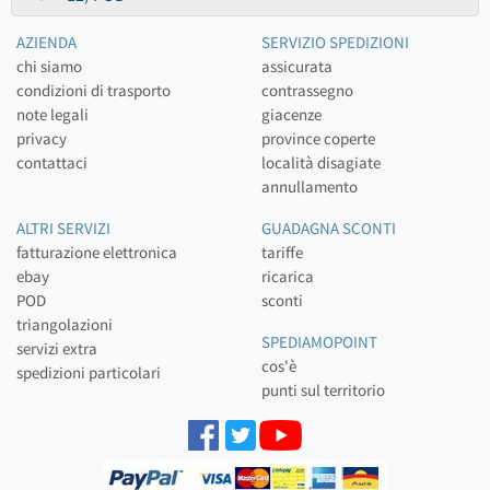
AZIENDA
SERVIZIO SPEDIZIONI
chi siamo
assicurata
condizioni di trasporto
contrassegno
note legali
giacenze
privacy
province coperte
contattaci
località disagiate
annullamento
ALTRI SERVIZI
GUADAGNA SCONTI
fatturazione elettronica
tariffe
ebay
ricarica
POD
sconti
triangolazioni
SPEDIAMOPOINT
servizi extra
cos'è
spedizioni particolari
punti sul territorio