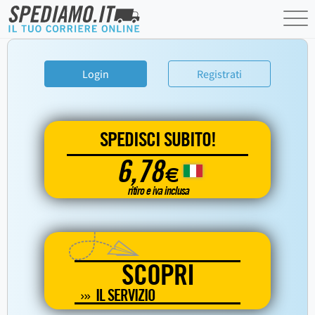
Login
Registrati
SPEDISCI SUBITO!
6,78
€
ritiro e iva inclusa
SCOPRI
IL SERVIZIO