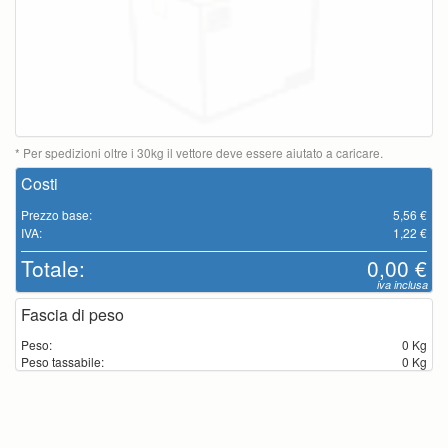
* Per spedizioni oltre i 30kg il vettore deve essere aiutato a caricare.
Costi
Prezzo base:
5,56 €
IVA:
1,22 €
Totale:
0,00 €
iva inclusa
Fascia di peso
Peso:
0 Kg
Peso tassabile:
0 Kg